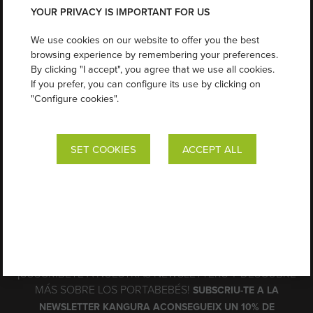
ONLINE STORE
YOUR PRIVACY IS IMPORTANT FOR US
BLOG
DISTRIBUTION
We use cookies on our website to offer you the best
CONTACT
browsing experience by remembering your preferences.
By clicking "I accept", you agree that we use all cookies.
If you prefer, you can configure its use by clicking on
ENVÍO GRATIS A PARTIR DE 50€. ENTREGA EN 24/48H
"Configure cookies".
ASSESSORAMENT GRATUITO
SET COOKIES
ACCEPT ALL
FAQ PORTEO
PEDIDOS Y ENVÍO
CAMBIOS Y DEVOLUCIONES
AVISO LEGAL
POLÍTICA DE PRIVACIDAD
POLITICA DE COOKIES
SET COOKIES
¡SUSCRÍBETE A NUESTRAS NEWSLETTERS Y DESCUBRE
MÁS SOBRE LOS PORTABEBÉS!
SUBSCRIU-TE A LA
NEWSLETTER KANGURA ACONSEGUEIX UN 10% DE