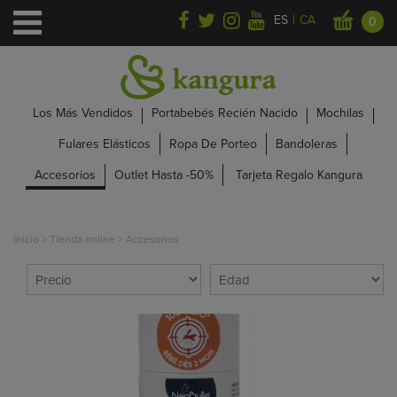
|
ES
CA
0
Los Más Vendidos
Portabebés Recién Nacido
Mochilas
Fulares Elásticos
Ropa De Porteo
Bandoleras
Accesorios
Outlet Hasta -50%
Tarjeta Regalo Kangura
Inicio
>
Tienda online
>
Accesorios